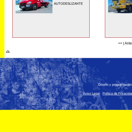
AUTODESLIZANTE
<<
|
Ante
Diseño y programación
Aviso Legal
·
Política de Privacida