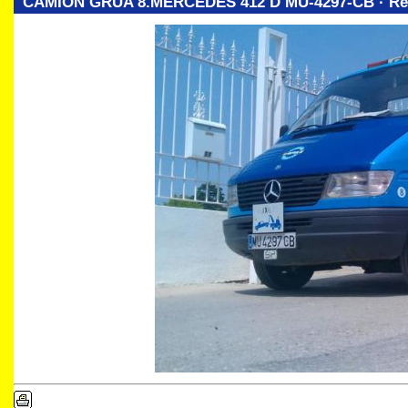
CAMIÓN GRÚA 8.MERCEDES 412 D MU-4297-CB · Ref.